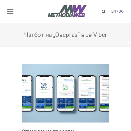
EN
/
BG
Чатбот на „Овергаз“ във Viber