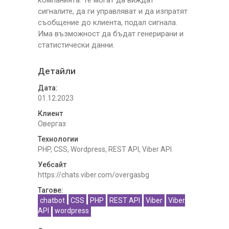
компанията. Те могат да виждат
сигналите, да ги управляват и да изпратят
съобщение до клиента, подал сигнала.
Има възможност да бъдат генерирани и
статистически данни.
Детайли
Дата:
01.12.2023
Клиент
Овергаз
Технологии
PHP, CSS, Wordpress, REST API, Viber API
Уебсайт
https://chats.viber.com/overgasbg
Тагове:
chatbot
CSS
PHP
REST API
Viber
Viber
API
wordpress