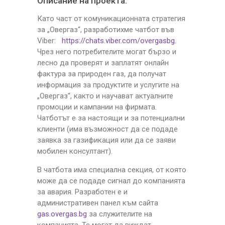
Описание на проекта:
Като част от комуникационната стратегия
за „Овергаз“, разработихме чатбот във
Viber:
https://chats.viber.com/overgasbg
.
Чрез него потребителите могат бързо и
лесно да проверят и заплатят онлайн
фактура за природен газ, да получат
информация за продуктите и услугите на
„Овергаз“, както и научават актуалните
промоции и кампании на фирмата.
Чатботът е за настоящи и за потенциални
клиенти (има възможност да се подаде
заявка за газификация или да се заяви
мобилен консултант).
В чатбота има специална секция, от която
може да се подаде сигнал до компанията
за авария. Разработен е и
административен панел към сайта
gas.overgas.bg
за служителите на