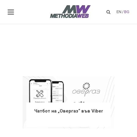
EN
/
BG
Чатбот на „Овергаз“ във Viber