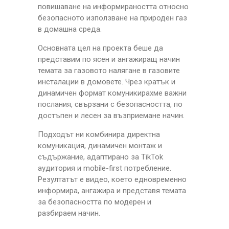
повишаване на информираността относно
безопасното използване на природен газ
в домашна среда.
Основната цел на проекта беше да
представим по ясен и ангажиращ начин
темата за газовото налягане в газовите
инсталации в домовете. Чрез кратък и
динамичен формат комуникирахме важни
послания, свързани с безопасността, по
достъпен и лесен за възприемане начин.
Подходът ни комбинира директна
комуникация, динамичен монтаж и
съдържание, адаптирано за TikTok
аудитория и mobile-first потребление.
Резултатът е видео, което едновременно
информира, ангажира и представя темата
за безопасността по модерен и
разбираем начин.