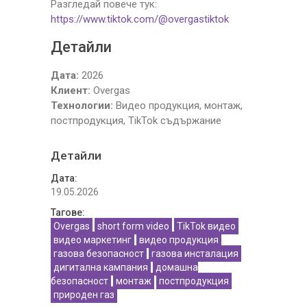
Разгледай повече тук:
https://www.tiktok.com/@overgastiktok
Детайли
Дата:
2026
Клиент:
Overgas
Технологии:
Видео продукция, монтаж,
постпродукция, TikTok съдържание
Детайли
Дата:
19.05.2026
Тагове:
Overgas
short form video
TikTok видео
видео маркетинг
видео продукция
газова безопасност
газова инсталация
дигитална кампания
домашна
безопасност
монтаж
постпродукция
природен газ