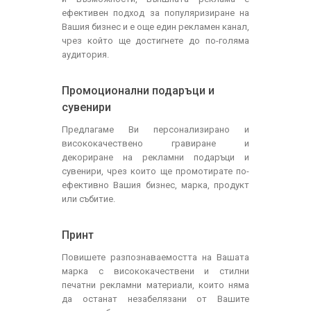
ефективен подход за популяризиране на
Вашия бизнес и е още един рекламен канал,
чрез който ще достигнете до по-голяма
аудитория.
Промоционални подаръци и
сувенири
Предлагаме Ви персонализирано и
висококачествено гравиране и
декориране на рекламни подаръци и
сувенири, чрез които ще промотирате по-
ефективно Вашия бизнес, марка, продукт
или събитие.
Принт
Повишете разпознаваемостта на Вашата
марка с висококачествени и стилни
печатни рекламни материали, които няма
да останат незабелязани от Вашите