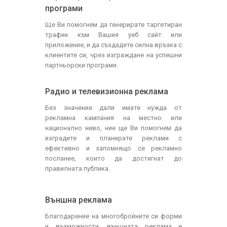
програми
Ще Ви помогнем да генерирате таргетиран
трафик към Вашия уеб сайт или
приложение, и да създадете силна връзка с
клиентите си, чрез изграждане на успешни
партньорски програми.
Радио и телевизионна реклама
Без значение дали имате нужда от
рекламна кампания на местно или
национално ниво, ние ще Ви помогнем да
изградите и планирате реклами с
ефективно и запомнящо се рекламно
послание, които да достигнат до
правилната публика.
Външна реклама
Благодарение на многобройните си форми
и възможности, външната реклама е