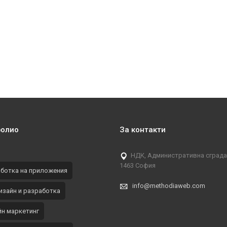
фолио
За контакти
НДК, Административна сграда, 
1463 София
ботка на приложения
info@methodiaweb.com
изайн и разработка
н маркетинг