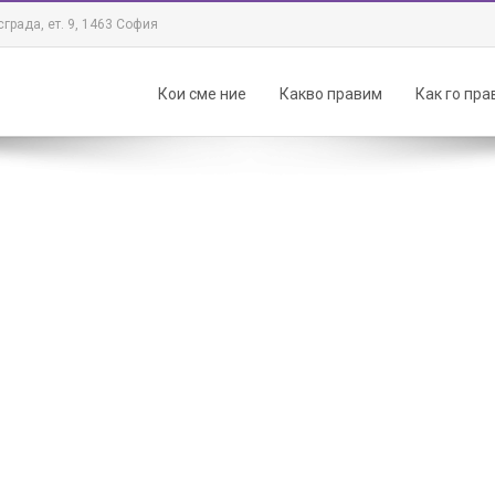
града, ет. 9, 1463 София
Кои сме ние
Какво правим
Как го пр