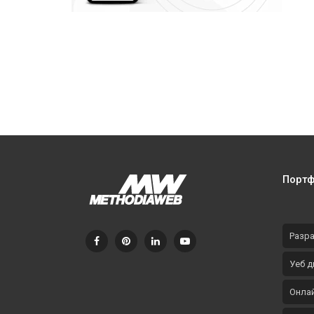
Чатбот на „Овергаз“ във Viber
Порт
Разра
Уеб д
Онлай