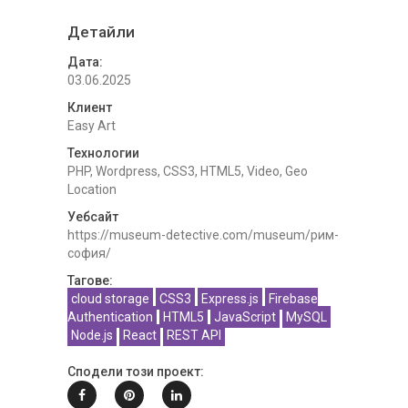
Детайли
Дата:
03.06.2025
Клиент
Easy Art
Технологии
PHP, Wordpress, CSS3, HTML5, Video, Geo
Location
Уебсайт
https://museum-detective.com/museum/рим-
софия/
Тагове:
cloud storage
CSS3
Express.js
Firebase
Authentication
HTML5
JavaScript
MySQL
Node.js
React
REST API
Сподели този проект: