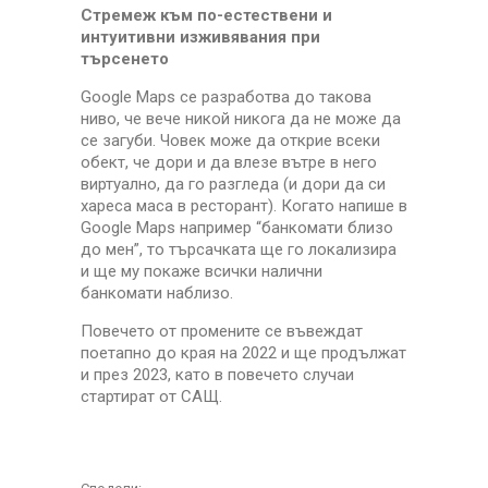
Стремеж към по-естествени и
интуитивни изживявания при
търсенето
Google Maps се разработва до такова
ниво, че вече никой никога да не може да
се загуби. Човек може да открие всеки
обект, че дори и да влезе вътре в него
виртуално, да го разгледа (и дори да си
хареса маса в ресторант)
. Когато напише в
Google Maps например “банкомати близо
до мен”, то търсачката ще го локализира
и ще му покаже всички налични
банкомати наблизо.
Повечето от промените се въвеждат
поетапно до края на 2022 и ще продължат
и през 2023, като в повечето случаи
стартират от САЩ.