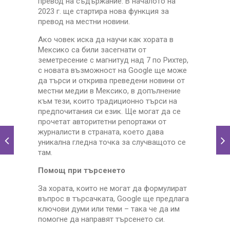
превод на съдържание. В началото на
2023 г. ще стартира нова функция за
превод на местни новини.
Ако човек иска да научи как хората в
Мексико са били засегнати от
земетресение с магнитуд над 7 по Рихтер,
с новата възможност на Google ще може
да търси и открива преведени новини от
местни медии в Мексико, в допълнение
към тези, които традиционно търси на
предпочитания си език. Ще могат да се
прочетат авторитетни репортажи от
журналисти в страната, което дава
уникална гледна точка за случващото се
там.
Помощ при търсенето
За хората, които не могат да формулират
въпрос в търсачката, Google ще предлага
ключови думи или теми – така че да им
помогне да направят търсенето си.