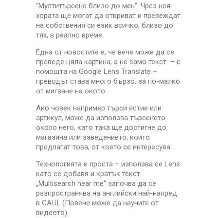
“Мултитърсене близо до мен”. Чрез нея
хората ще могат да откриват и превеждат
на собствения си език всичко, близо до
тях, в реално време.
Една от новостите е, че вече може да се
преведе цяла картина, а не само текст – с
помощта на Google Lens Translate –
преводът става много бързо, за по-малко
от мигване на окото.
Ако човек например търси ястие или
артикул, може да използва търсенето
около него, като така ще достигне до
магазина или заведението, които
предлагат това, от което се интересува.
Технологията е проста – използва се Lens
като се добавя и кратък текст.
„Multisearch near me“ започва да се
разпространява на английски най-напред
в САЩ. (Повече може да научите от
видеото).