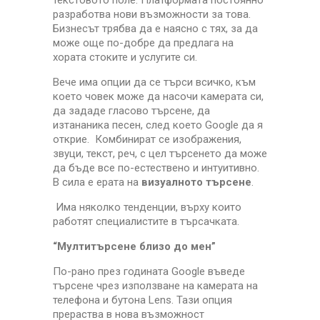
разработва нови възможности за това.
Бизнесът трябва да е наясно с тях, за да
може още по-добре да предлага на
хората стоките и услугите си.
Вече има опции да се търси всичко, към
което човек може да насочи камерата си,
да зададе гласово търсене, да
изтананика песен, след което Google да я
открие. Комбинират се изображения,
звуци, текст, реч, с цел търсенето да може
да бъде все по-естествено и интуитивно.
В сила е ерата на
визуалното търсене
.
Има няколко тенденции, върху които
работят специалистите в търсачката.
“Мултитърсене близо до мен”
По-рано през годината Google въведе
търсене чрез използване на камерата на
телефона и бутона Lens. Тази опция
прераства в нова възможност