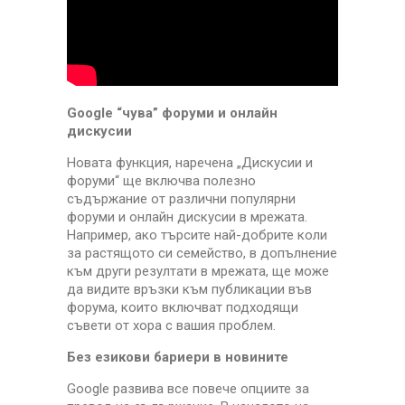
Google “чува” форуми и онлайн
дискусии
Новата функция, наречена „Дискусии и
форуми“ ще включва полезно
съдържание от различни популярни
форуми и онлайн дискусии в мрежата.
Например, ако търсите най-добрите коли
за растящото си семейство, в допълнение
към други резултати в мрежата, ще може
да видите връзки към публикации във
форума, които включват подходящи
съвети от хора с вашия проблем.
Без езикови бариери в новините
Google развива все повече опциите за