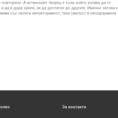
повторено. А истинският творец е този, който успява да го
и да ѝ даде криле, за да достигне до другите. Именно затова 
 живи със своята неповторимост, тиха смелост и неподправена
фолио
За контакти