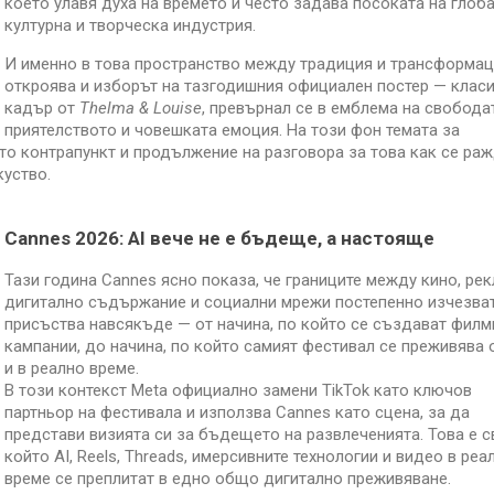
което улавя духа на времето и често задава посоката на глоб
културна и творческа индустрия.
И именно в това пространство между традиция и трансформац
откроява и изборът на тазгодишния официален постер — клас
кадър от
Thelma & Louise
, превърнал се в емблема на свобода
приятелството и човешката емоция. На този фон темата за
ато контрапункт и продължение на разговора за това как се раж
куство.
Cannes 2026: AI вече не е бъдеще, а настояще
Тази година Cannes ясно показа, че границите между кино, рек
дигитално съдържание и социални мрежи постепенно изчезват
присъства навсякъде — от начина, по който се създават филм
кампании, до начина, по който самият фестивал се преживява 
и в реално време.
В този контекст Meta официално замени TikTok като ключов
партньор на фестивала и използва Cannes като сцена, за да
представи визията си за бъдещето на развлеченията. Това е св
който AI, Reels, Threads, имерсивните технологии и видео в реа
време се преплитат в едно общо дигитално преживяване.