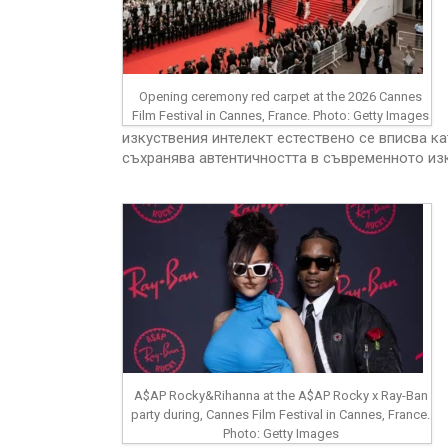
Opening ceremony red carpet at the 2026 Cannes
Film Festival in Cannes, France. Photo: Getty Images
изкуствения интелект естествено се вписва к
съхранява автентичността в съвременното из
A$AP Rocky&Rihanna at the A$AP Rocky x Ray-Ban
party during, Cannes Film Festival in Cannes, France.
Photo: Getty Images