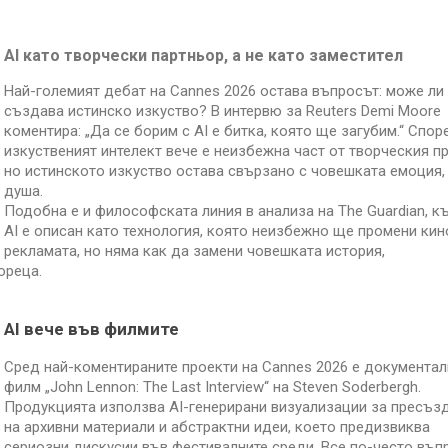
AI като творчески партньор, а не като заместител
Най-големият дебат на Cannes 2026 остава въпросът: може ли 
създава истинско изкуство? В интервю за Reuters Demi Moore
коментира: „Да се борим с AI е битка, която ще загубим.“ Спор
изкуственият интелект вече е неизбежна част от творческия п
но истинското изкуство остава свързано с човешката емоция, 
душа.
Подобна е и философската линия в анализа на The Guardian, к
AI е описан като технология, която неизбежно ще промени кин
рекламата, но няма как да замени човешката история,
ореца.
AI вече във филмите
Сред най-коментираните проекти на Cannes 2026 е документал
филм „John Lennon: The Last Interview“ на Steven Soderbergh.
Продукцията използва AI-генерирани визуализации за пресъз
на архивни материали и абстрактни идеи, което предизвиква
сериозни дискусии във фестивалните среди. Все по-често въп