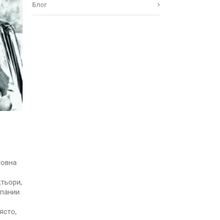
Блог
товна
ктьори,
мпании
ясто,