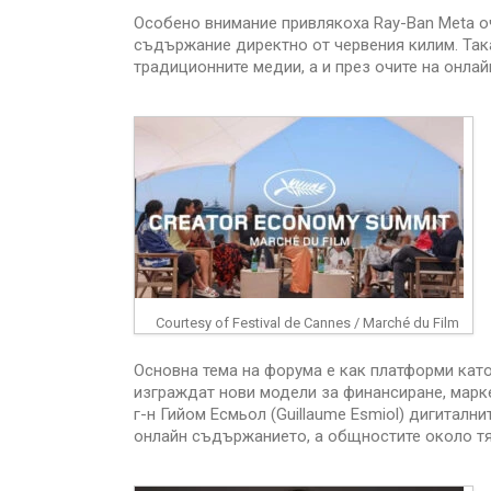
Особено внимание привлякоха Ray-Ban Meta о
съдържание директно от червения килим. Так
традиционните медии, а и през очите на онла
Courtesy of Festival de Cannes / Marché du Film
Основна тема на форума е как платформи като
изграждат нови модели за финансиране, марке
г-н Гийом Есмьол (Guillaume Esmiol) дигитал
онлайн съдържанието, а общностите около тях