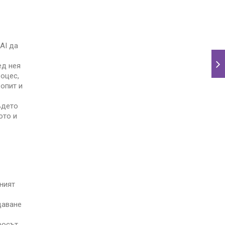
AI да
ед нея
роцес,
опит и
ъдето
ото и
ният
даване
росът