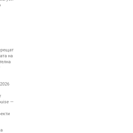
о
 срещат
ата на
телна
т
 2026
т
ouise
—
фекти
ва