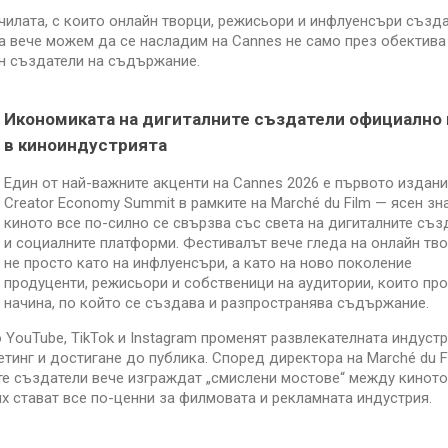
чилата, с които онлайн творци, режисьори и инфлуенсъри създ
а вече можем да се насладим на Cannes не само през обектива
йн създатели на съдържание.
Икономиката на дигиталните създатели официално 
в
киноиндустрията
Един от най-важните акценти на Cannes 2026 е първото издани
Creator Economy Summit в рамките на Marché du Film — ясен зна
киното все по-силно се свързва със света на дигиталните съз
и социалните платформи. Фестивалът вече гледа на онлайн тв
не просто като на инфлуенсъри, а като на ново поколение
продуценти, режисьори и собственици на аудитории, които пр
начина, по който се създава и разпространява съдържание.
 YouTube, TikTok и Instagram променят развлекателната индустр
тинг и достигане до публика. Според директора на Marché du F
ните създатели вече изграждат „смислени мостове“ между киното
 стават все по-ценни за филмовата и рекламната индустрия.