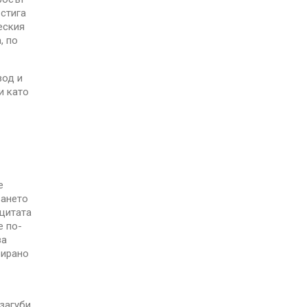
 стига
еския
, по
вод и
и като
е
зането
ащитата
е по-
за
рирано
загуби