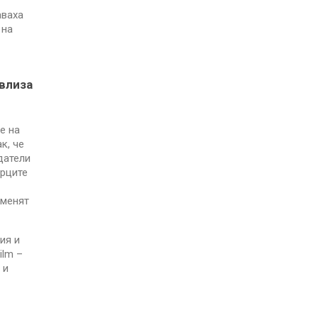
аваха
 на
влиза
е на
к, че
датели
орците
оменят
ия и
ilm –
 и