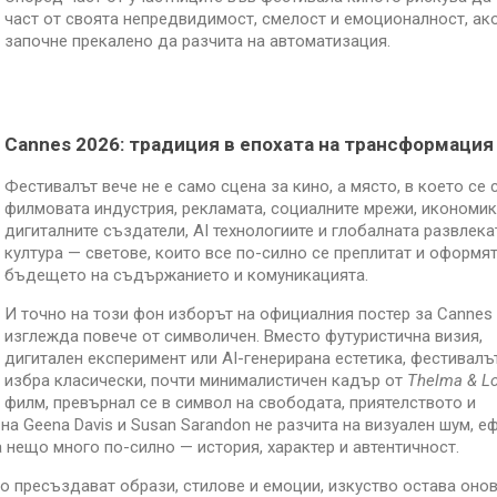
част от своята непредвидимост, смелост и емоционалност, ак
започне прекалено да разчита на автоматизация.
Cannes 2026: традиция в епохата на трансформация
Фестивалът вече не е само сцена за кино, а място, в което се
филмовата индустрия, рекламата, социалните мрежи, икономик
дигиталните създатели, AI технологиите и глобалната развлека
култура — светове, които все по-силно се преплитат и оформя
бъдещето на съдържанието и комуникацията.
И точно на този фон изборът на официалния постер за Cannes
изглежда повече от символичен. Вместо футуристична визия,
дигитален експеримент или AI-генерирана естетика, фестивалъ
избра класически, почти минималистичен кадър от
Thelma & L
филм, превърнал се в символ на свободата, приятелството и
а Geena Davis и Susan Sarandon не разчита на визуален шум, е
 нещо много по-силно — история, характер и автентичност.
но пресъздават образи, стилове и емоции, изкуство остава оно