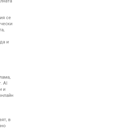
алната
ия се
ически
та,
да и
лама,
. AI
и и
онлайн
ят, в
лно