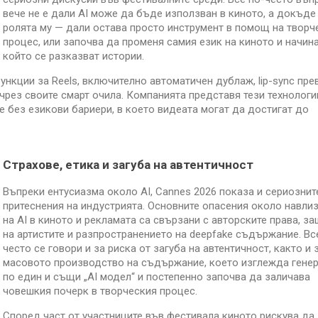
вече не е дали AI може да бъде използван в киното, а докъде
ролята му — дали остава просто инструмент в помощ на творч
процес, или започва да променя самия език на киното и начина
който се разказват истории.
нкции за Reels, включително автоматичен дублаж, lip-sync пре
рез своите смарт очила. Компанията представя тези технологи
без езикови бариери, в което видеата могат да достигат до
Страхове, етика и загуба на автентичност
Въпреки ентусиазма около AI, Cannes 2026 показа и сериознит
притеснения на индустрията. Основните опасения около навли
на AI в киното и рекламата са свързани с авторските права, з
на артистите и разпространението на deepfake съдържание. Вс
често се говори и за риска от загуба на автентичност, както и 
масовото производство на съдържание, което изглежда гене
по един и същи „AI модел“ и постепенно започва да заличава
човешкия почерк в творческия процес.
Според част от участниците във фестивала киното рискува да 