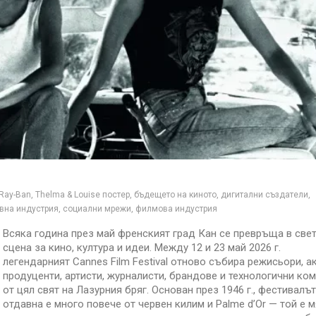
 Ray-Ban, Thelma & Louise постер, бъдещето на киното, дигитални създатели,
тивна индустрия, социални мрежи, филмова индустрия
Всяка година през май френският град Кан се превръща в све
сцена за кино, култура и идеи. Между 12 и 23 май 2026 г.
легендарният Cannes Film Festival отново събира режисьори, а
продуценти, артисти, журналисти, брандове и технологични ко
от цял свят на Лазурния бряг. Основан през 1946 г., фестивалът
отдавна е много повече от червен килим и Palme d’Or — той е м