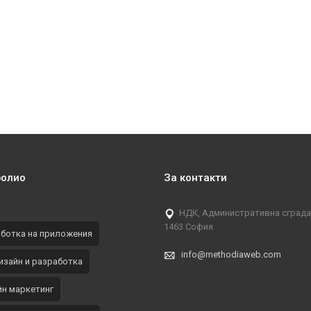
фолио
За контакти
НДК, Административна сграда, 
1463 София
ботка на приложения
info@methodiaweb.com
изайн и разработка
н маркетинг