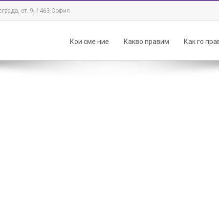
града, ет. 9, 1463 София
Кои сме ние
Какво правим
Как го пр