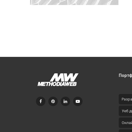
Сайт на Министерството на
иновациите и растежа
Порт
Разра
Уеб д
Онлай