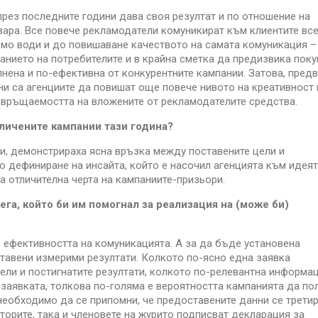
рез последните години дава своя резултат и по отношение на
азара. Все повече рекламодатели комуникират към клиентите вс
уемо води и до повишаване качеството на самата комуникация –
анието на потребителите и в крайна сметка да предизвика покуп
нена и по-ефективна от конкурентните кампании. Затова, пред
ни са агенциите да повишат още повече нивото на креативност 
звръщаемостта на вложените от рекламодателите средства.
личените кампании тази година?
и, демонстрираха ясна връзка между поставените цели и
но дефиниране на инсайта, който е насочил агенцията към идеят
 отличителна черта на кампаниите-призьори.
ега, който би им помогнал за реализация на (може би)
то ефективността на комуникацията. А за да бъде установена
тавени измерими резултати. Колкото по-ясно една заявка
ели и постигнатите резултати, колкото по-релевантна информац
заявката, толкова по-голяма е вероятността кампанията да по
 необходимо да се припомни, че предоставените данни се трети
орите, така и членовете на журито подписват декларация за