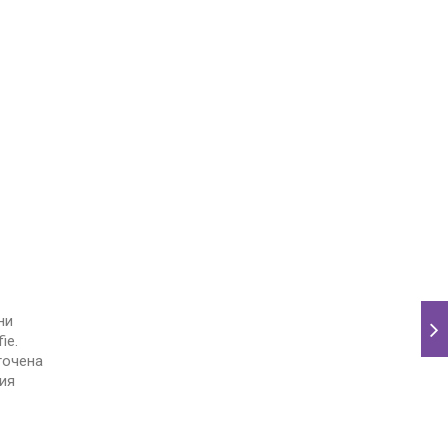
ни
ie.
точена
ия