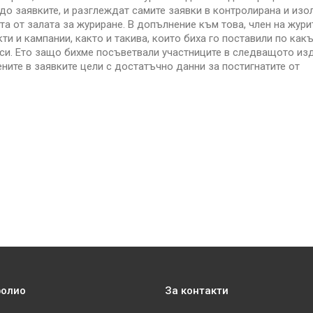
о заявките, и разглеждат самите заявки в контролирана и изо
та от залата за журиране. В допълнение към това, член на жури
и и кампании, както и такива, които биха го поставили по как
еси. Ето защо бихме посъветвали участниците в следващото из
ените в заявките цели с достатъчно данни за постигнатите от
фолио
За контакти