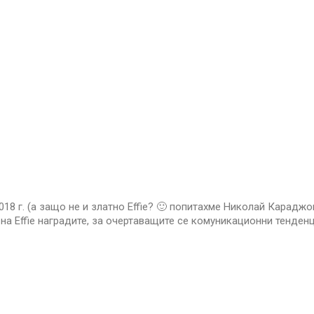
018 г. (а защо не и златно Effie? 🙂 попитахме Николай Караджо
на Effie наградите, за очертаващите се комуникационни тенден