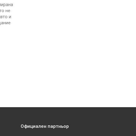
лирана
то не
ъвто и
дание
Официален партньор