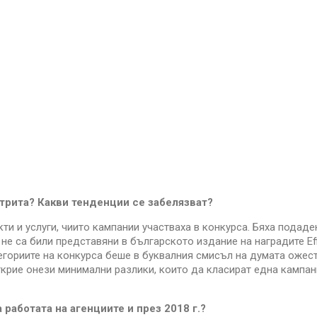
трита? Какви тенденции се забелязват?
ти и услуги, чиито кампании участваха в конкурса. Бяха подаде
 не са били представяни в българското издание на наградите Eff
егориите на конкурса беше в буквалния смисъл на думата ожес
ткрие онези минимални разлики, които да класират една кампан
 работата на агенциите и през 2018 г.?