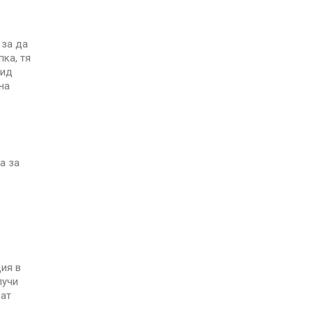
е
 за да
ка, тя
вид
на
а за
ия в
лучи
рат