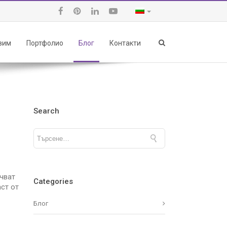
авим
Портфолио
Блог
Контакти
Search
очват
Categories
ст от
Блог