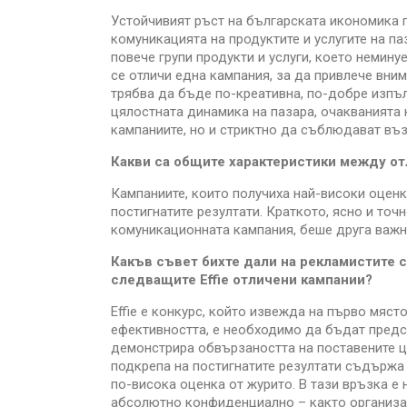
Устойчивият ръст на българската икономика п
комуникацията на продуктите и услугите на п
повече групи продукти и услуги, което немин
се отличи една кампания, за да привлече вним
трябва да бъде по-креативна, по-добре изпъл
цялостната динамика на пазара, очакванията 
кампаниите, но и стриктно да съблюдават въ
Какви са общите характеристики между от
Кампаниите, които получиха най-високи оценк
постигнатите резултати. Краткото, ясно и точ
комуникационната кампания, беше друга важна
Какъв съвет бихте дали на рекламистите с
следващите Effie отличени кампании?
Effie e конкурс, който извежда на първо мяс
ефективността, е необходимо да бъдат предс
демонстрира обвързаността на поставените ц
подкрепа на постигнатите резултати съдържа 
по-висока оценка от журито. В тази връзка е
абсолютно конфиденциално – както организат