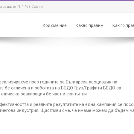
града, ет. 9, 1463 София
Кои сме ние
Какво правим
Как го пр
о реализирахме през годините за Българска асоциация на
нз бе отличена и работата на ББДО Груп/Графити ББДО за
ехническа реализация бе част и екипът ни.
 ефективността и реалните резултатите на една кампания се пос
тингова индустрия. Щастливи сме, че имаме можем да бъдем ча