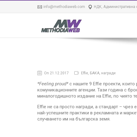
info@methodiaweb.com
НДК, Административна с
On 21.12.2017
Effie, БАКА, награди
*Feeling proud*
с нашите 9 Effie проекти, коит
комуникационните агенции. Тази година с бро
миналогодишното издание на Effie, по чиято т
Effie не са просто награди, а стандарт – чрез
най-успешните практики в рекламната и марке
случването им на българска земя.