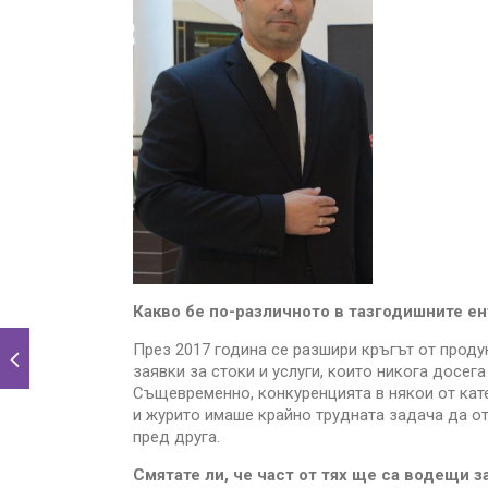
Какво бе по-различното в тазгодишните ен
През 2017 година се разшири кръгът от продук
заявки за стоки и услуги, които никога досега
Същевременно, конкуренцията в някои от кат
и журито имаше крайно трудната задача да о
пред друга.
Смятате ли, че част от тях ще са водещи за