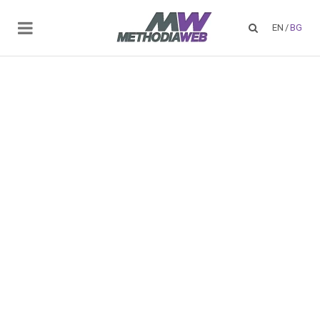
EN
/
BG