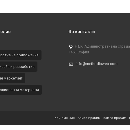
фолио
За контакти
НДК, Административна сграда, 
1463 София
ботка на приложения
info@methodiaweb.com
изайн и разработка
н маркетинг
оционални материали
Кои сме ние
Какво правим
Как го правим