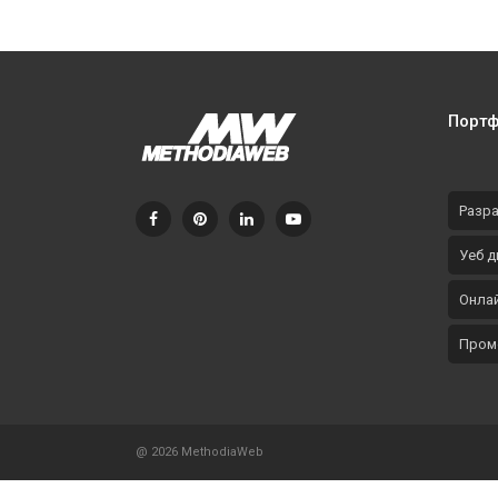
Порт
Разра
Уеб д
Онлай
Пром
@ 2026 MethodiaWeb