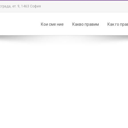
града, ет. 9, 1463 София
Кои сме ние
Какво правим
Как го пр