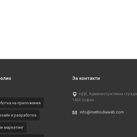
фолио
За контакти
НДК, Административна сграда, 
1463 София
ботка на приложения
info@methodiaweb.com
изайн и разработка
н маркетинг