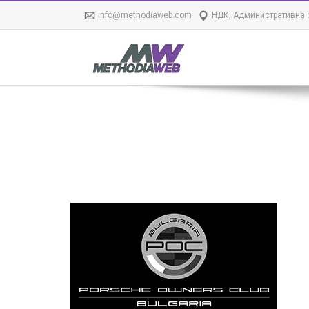
info@methodiaweb.com
НДК, Административна с