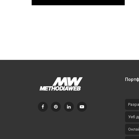
POC (Porsche Owners Club)
България – мобилно приложение
Порт
Разра
Уеб д
Онлай