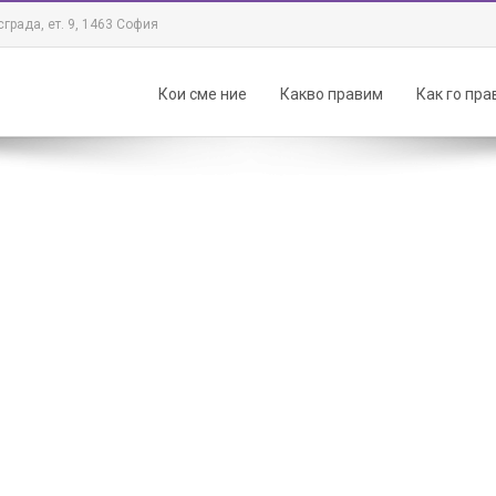
града, ет. 9, 1463 София
Кои сме ние
Какво правим
Как го пр